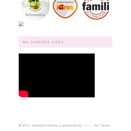
MA DERNIÈRE VIDÉO
© 2015 - Hemlock theme customized by
Marion
for Titisse