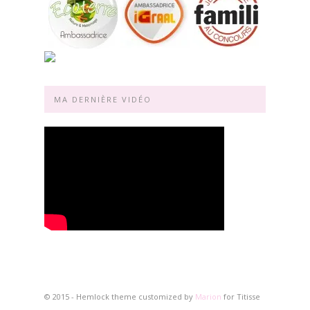
MA DERNIÈRE VIDÉO
© 2015 - Hemlock theme customized by
Marion
for Titisse