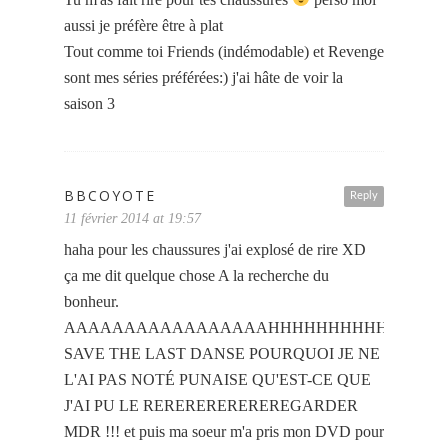
aussi je préfère être à plat
Tout comme toi Friends (indémodable) et Revenge
sont mes séries préférées:) j'ai hâte de voir la
saison 3
BBCOYOTE
Reply
11 février 2014 at 19:57
haha pour les chaussures j'ai explosé de rire XD
ça me dit quelque chose A la recherche du
bonheur.
AAAAAAAAAAAAAAAAAHHHHHHHHHHHH
SAVE THE LAST DANSE POURQUOI JE NE
L'AI PAS NOTÉ PUNAISE QU'EST-CE QUE
J'AI PU LE REREREREREREREGARDER
MDR !!! et puis ma soeur m'a pris mon DVD pour