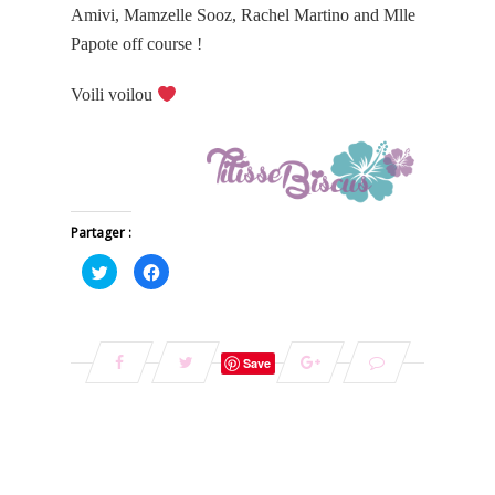
Amivi, Mamzelle Sooz, Rachel Martino and Mlle
Papote off course !
Voili voilou
Partager :
Cliquez
Cliquez
pour
pour
partager
partager
sur
sur
Twitter(ouvre
Facebook(ouvre
dans
dans
une
une
nouvelle
nouvelle
Save
fenêtre)
fenêtre)