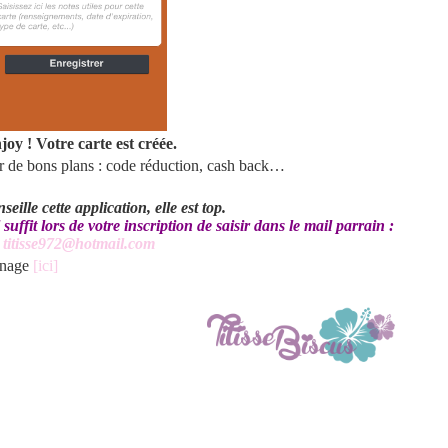
joy ! Votre carte est créée.
er de bons plans : code réduction, cash back…
eille cette application, elle est top.
uffit lors de votre inscription de saisir dans le mail parrain :
titisse972@hotmail.com
ainage
[ici]