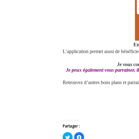
En
L’application permet aussi de bénéfici
Je vous cons
Je peux également vous parrainer, il s
Retrouvez d’autres bons plans et parr
Partager :
Cliquez
Cliquez