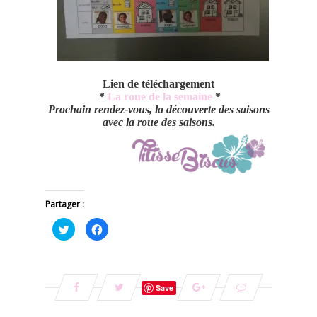
Lien de téléchargement
*
La roue de la semaine
*
Prochain rendez-vous, la découverte des saisons
avec la roue des saisons.
Partager :
Cliquez
Cliquez
pour
pour
partager
partager
sur
sur
Twitter(ouvre
Facebook(ouvre
dans
dans
une
une
nouvelle
nouvelle
Save
fenêtre)
fenêtre)